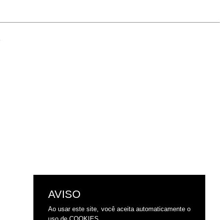
6
AVISO
Ao usar este site, você aceita automaticamente o
uso de COOKIES.